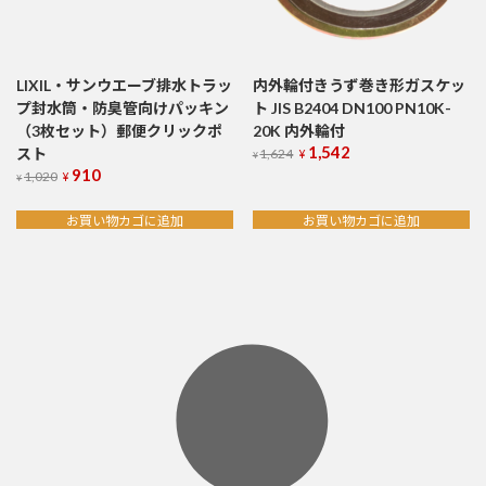
LIXIL・サンウエーブ排水トラッ
内外輪付きうず巻き形ガスケッ
プ封水筒・防臭管向けパッキン
ト JIS B2404 DN100 PN10K-
（3枚セット）郵便クリックポ
20K 内外輪付
1,542
元
現
スト
1,624
¥
¥
の
在
910
元
現
1,020
¥
¥
価
の
の
在
格
価
価
の
お買い物カゴに追加
お買い物カゴに追加
は
格
格
価
¥1,624
は
は
格
で
¥1,542
¥1,020
は
し
で
で
¥910
た。
す。
し
で
た。
す。