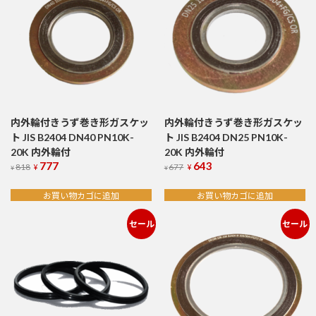
内外輪付きうず巻き形ガスケッ
内外輪付きうず巻き形ガスケッ
ト JIS B2404 DN40 PN10K-
ト JIS B2404 DN25 PN10K-
20K 内外輪付
20K 内外輪付
777
643
元
現
元
現
818
677
¥
¥
¥
¥
の
在
の
在
価
の
価
の
お買い物カゴに追加
お買い物カゴに追加
格
価
格
価
は
格
は
格
セール
セール
¥818
¥677
は
は
で
¥777
で
¥643
し
で
し
で
た。
す。
た。
す。