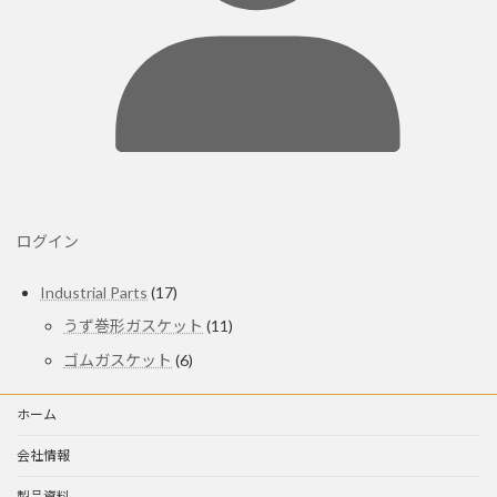
ログイン
17
Industrial Parts
17
個
11
うず巻形ガスケット
11
の
個
商
6
ゴムガスケット
6
の
個
品
商
の
品
ホーム
商
品
会社情報
製品資料