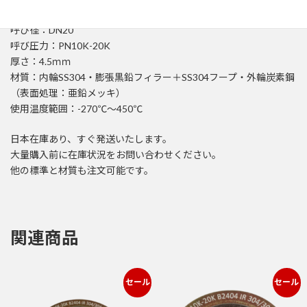
B2404
標準：JIS B2404
DN20
呼び径：DN20
PN10K-
20K
呼び圧力：PN10K-20K
内
厚さ：4.5ｍｍ
外
材質：内輪SS304・膨張黒鉛フィラー＋SS304フープ・外輪炭素鋼
輪
（表面処理：亜鉛メッキ）
付
使用温度範囲：-270℃～450℃
個
日本在庫あり、すぐ発送いたします。
大量購入前に在庫状況をお問い合わせください。
他の標準と材質も注文可能です。
関連商品
セール
セール