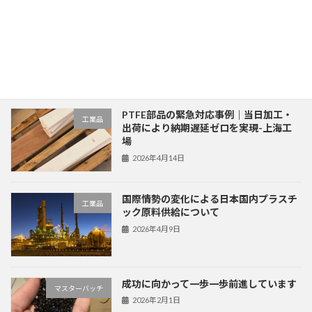
の
ジ
ジ
ペ
ソフトウェア「シートガスケットコスト
ソフトウェア
計算器」をMicrosoft Storeで提供開始
ー
2026年7月23日
ジ
送
PTFE部品の緊急対応事例｜当日加工・
り
工業品
出荷により納期遅延ゼロを実現-上海工
場
2026年4月14日
国際情勢の変化による日本国内プラスチ
工業品
ック原料供給について
2026年4月9日
成功に向かって一歩一歩前進しています
マスターバッチ
2026年2月1日