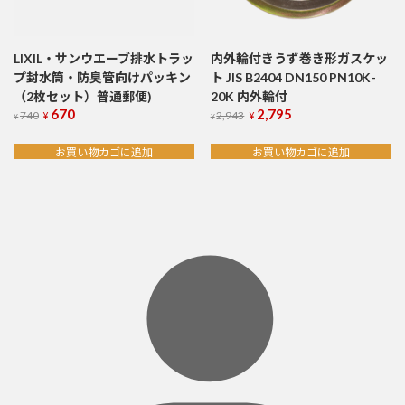
LIXIL・サンウエーブ排水トラッ
内外輪付きうず巻き形ガスケッ
プ封水筒・防臭管向けパッキン
ト JIS B2404 DN150 PN10K-
（2枚セット）普通郵便)
20K 内外輪付
670
2,795
元
現
元
現
740
2,943
¥
¥
¥
¥
の
在
の
在
価
の
価
の
お買い物カゴに追加
お買い物カゴに追加
格
価
格
価
は
格
は
格
¥740
¥2,943
は
は
で
¥670
で
¥2,795
し
で
し
で
た。
す。
た。
す。