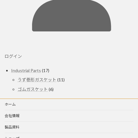
ログイン
17
Industrial Parts
17
個
11
うず巻形ガスケット
11
の
個
商
6
ゴムガスケット
6
の
個
品
商
の
品
ホーム
商
品
会社情報
製品資料