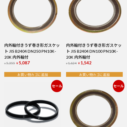
内外輪付きうず巻き形ガスケッ
内外輪付きうず巻き形ガスケッ
ト JIS B2404 DN250 PN10K-
ト JIS B2404 DN100 PN10K-
20K 内外輪付
20K 内外輪付
5,087
1,542
元
現
元
現
5,355
1,624
¥
¥
¥
¥
の
在
の
在
価
の
価
の
お買い物カゴに追加
お買い物カゴに追加
格
価
格
価
は
格
は
格
セール
セール
¥5,355
¥1,624
は
は
で
¥5,087
で
¥1,542
し
で
し
で
た。
す。
た。
す。