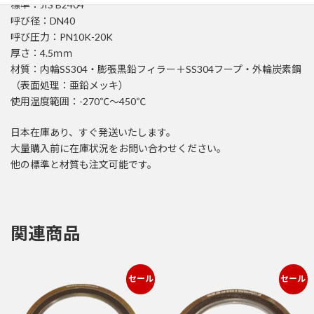
標準：JIS B2404
B2404
DN40
呼び径：DN40
PN10K-
呼び圧力：PN10K-20K
20K
厚さ：4.5ｍｍ
内
材質：内輪SS304・膨張黒鉛フィラー＋SS304フープ・外輪炭素鋼
外
輪
（表面処理：亜鉛メッキ）
付
使用温度範囲：-270℃～450℃
個
日本在庫あり、すぐ発送いたします。
大量購入前に在庫状況をお問い合わせください。
他の標準と材質も注文可能です。
関連商品
セール
セール