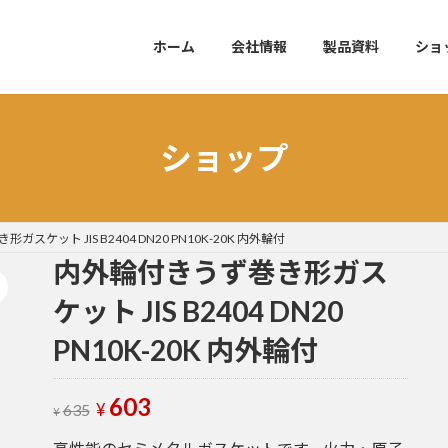
ホーム
会社情報
製品資料
ショ
ショップ
スケット JIS B2404 DN20 PN10K-20K 内外輪付
内外輪付きうず巻き形ガス
ケット JIS B2404 DN20
PN10K-20K 内外輪付
元
603
現
¥
635
¥
の
在
価
の