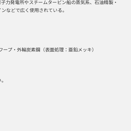
原子力発電所やスチームタービン船の蒸気系、石油精製・
ケ
インなどで広く使用されている。
ッ
ト
JIS
B2404
DN20
PN10K-
20K
04フープ・外輪炭素鋼（表面処理：亜鉛メッキ）
内
外
輪
付
い。
個