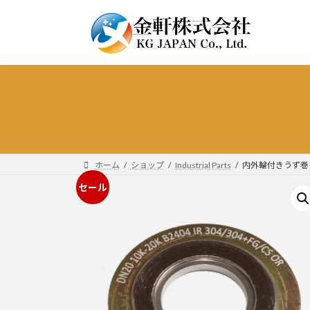
コ
ナ
ン
ビ
テ
ゲ
ン
ー
ツ
シ
へ
ョ
ス
ン
キ
に
ッ
移
プ
動
ホーム
ショップ
Industrial Parts
内外輪付きうず巻き形ガ
セール