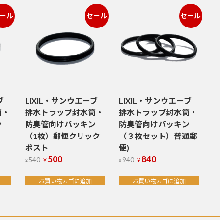
ール
セール
セール
ブ
LIXIL・サンウエーブ
LIXIL・サンウエーブ
筒・
排水トラップ封水筒・
排水トラップ封水筒・
ン
防臭管向けパッキン
防臭管向けパッキン
（1枚）郵便クリック
（３枚セット）普通郵
ポスト
便)
500
840
元
現
元
現
540
940
¥
¥
¥
¥
の
在
の
在
価
の
価
の
お買い物カゴに追加
お買い物カゴに追加
格
価
格
価
は
格
は
格
¥540
¥940
は
は
で
で
¥500
¥840