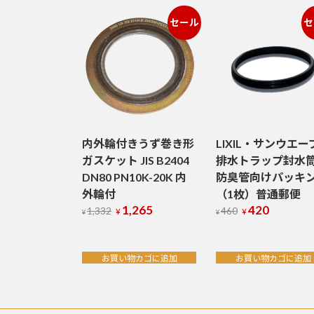
セール
セ
内外輪付きうず巻き形
LIXIL・サンウエー
ガスケット JIS B2404
排水トラップ封水
DN80 PN10K-20K 内
防臭管向けパッキ
外輪付
（1枚）普通郵便
1,265
420
元
現
元
現
1,332
460
¥
¥
¥
¥
の
在
の
在
価
の
価
の
格
価
格
価
お買い物カゴに追加
お買い物カゴに追加
は
格
は
格
¥1,332
¥460
は
は
で
で
¥1,265
¥420
し
で
し
で