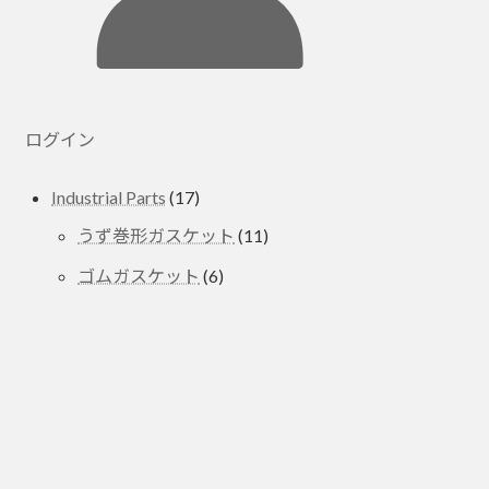
ログイン
17
Industrial Parts
17
個
11
うず巻形ガスケット
11
の
個
6
商
ゴムガスケット
6
の
個
品
商
の
品
商
品