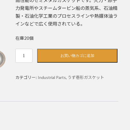
高性能のセミメタルガスケットです。火力・原子
格
価
は
格
力発電所やスチームタービン船の蒸気系、石油精
¥635
は
で
¥603
製・石油化学工業のプロセスラインや熱媒体油ラ
し
で
インなどで広く使用されている。
た。
す。
在庫20個
内
お買い物カゴに追加
外
輪
付
カテゴリー:
Industrial Parts
,
うず巻形ガスケット
き
う
ず
巻
き
形
ガ
ス