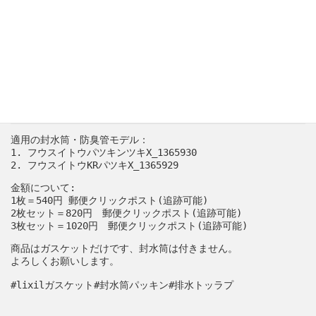
ト
説明
ラ
ッ
LIXIL・サンウエーブ排水トラップ封水筒・防臭管向けパッキン
プ
封
自社金型による製品で、LIXIL・サンウエーブの封水筒・防臭管に
水
筒・
弊社の
メルカリshop
防
臭
管
適用の封水筒・防臭管モデル：

向
1. フウスイトウパツキンツキX_1365930

け
2. フウスイトウKRパツキX_1365929
パ
金額について:

ッ
1枚＝540円 郵便クリックポスト(追跡可能)

キ
2枚セット＝820円　郵便クリックポスト(追跡可能)

ン
3枚セット＝1020円　郵便クリックポスト(追跡可能)
（1
枚）
商品はガスケットだけです、封水筒は付きません。 

よろしくお願いします。 

郵
便
#lixilガスケット#封水筒パッキン#排水トッラプ
ク
リ