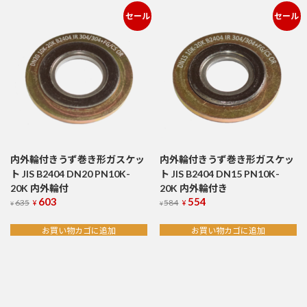
は
格
は
格
セール
セール
¥1,332
¥740
は
は
で
¥1,265
で
¥670
し
で
し
で
た。
す。
た。
す。
内外輪付きうず巻き形ガスケッ
内外輪付きうず巻き形ガスケッ
ト JIS B2404 DN20 PN10K-
ト JIS B2404 DN15 PN10K-
20K 内外輪付
20K 内外輪付き
603
554
元
現
元
現
635
584
¥
¥
¥
¥
の
在
の
在
価
の
価
の
お買い物カゴに追加
お買い物カゴに追加
格
価
格
価
は
格
は
格
¥635
¥584
は
は
で
¥603
で
¥554
し
で
し
で
た。
す。
た。
す。