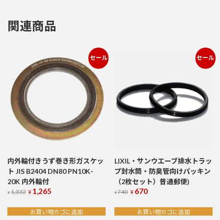
ッ
ク
ポ
関連商品
ス
ト
個
セール
セール
内外輪付きうず巻き形ガスケッ
LIXIL・サンウエーブ排水トラッ
ト JIS B2404 DN80 PN10K-
プ封水筒・防臭管向けパッキン
20K 内外輪付
（2枚セット）普通郵便)
1,265
670
元
現
元
現
1,332
740
¥
¥
¥
¥
の
在
の
在
価
の
価
の
お買い物カゴに追加
お買い物カゴに追加
格
価
格
価