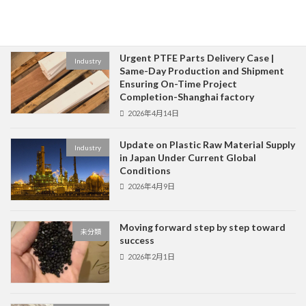
Microsoft Store
2026年7月23日
Urgent PTFE Parts Delivery Case |
Industry
Same-Day Production and Shipment
Ensuring On-Time Project
Completion-Shanghai factory
2026年4月14日
Update on Plastic Raw Material Supply
Industry
in Japan Under Current Global
Conditions
2026年4月9日
Moving forward step by step toward
未分類
success
2026年2月1日