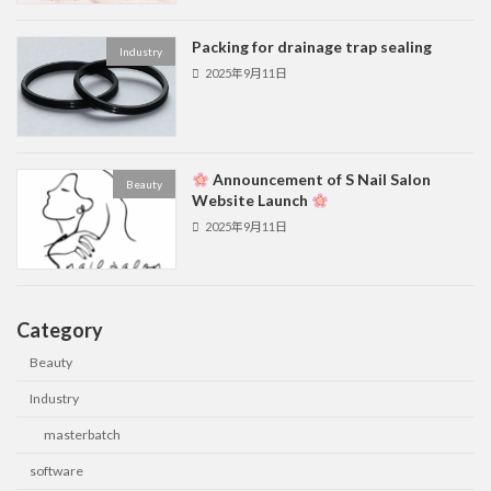
Packing for drainage trap sealing
Industry
2025年9月11日
Announcement of S Nail Salon
Beauty
Website Launch
2025年9月11日
Category
Beauty
Industry
masterbatch
software